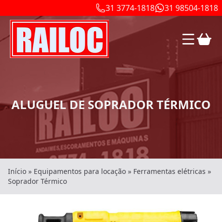
31 3774-1818
31 98504-1818
ALUGUEL DE SOPRADOR TÉRMICO
Início
»
Equipamentos para locação
»
Ferramentas elétricas
»
Soprador Térmico