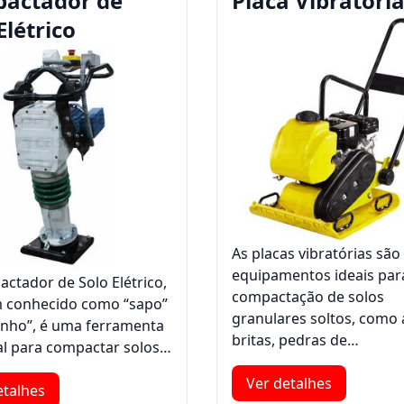
actador de
Placa Vibratóri
Elétrico
As placas vibratórias são
equipamentos ideais par
ctador de Solo Elétrico,
compactação de solos
 conhecido como “sapo”
granulares soltos, como 
inho”, é uma ferramenta
britas, pedras de…
al para compactar solos…
Ver detalhes
etalhes