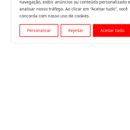
navegação, exibir anúncios ou conteúdo personalizado 
analisar nosso tráfego. Ao clicar em “Aceitar tudo”, você
concorda com nosso uso de cookies.
Personalizar
Rejeitar
Aceitar tudo
Av. Padre Tarcísio, 1715 - Sete Lagoas
31 3774-1818
31 98504-1818