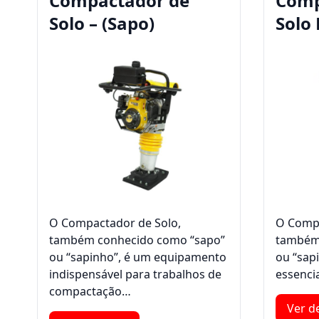
Compactador de
Comp
Solo – (Sapo)
Solo 
O Compactador de Solo,
O Compa
também conhecido como “sapo”
também
ou “sapinho”, é um equipamento
ou “sap
indispensável para trabalhos de
essenci
compactação…
Ver d